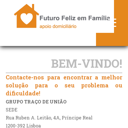
FFF.pt
☰
► QUEM SOMOS
► SERVIÇOS
► PRODUTOS
BEM-VINDO!
► PARCEIROS
Contacte-nos para encontrar a melhor
► PROTOCOLOS
solução para o seu problema ou
dificuldade!
► CONTACTOS
GRUPO TRAÇO DE UNIÃO
► ENGLISH
SEDE
Rua Ruben A. Leitão, 4A, Príncipe Real
► VERSÃO DESKTOP
1200-392 Lisboa